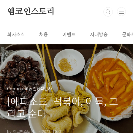
본문 바로가기
앰코인스토리
회사소식
채용
이벤트
사내방송
문화
Community/일상다반사
[에피소드] 떡볶이, 어묵, 그
리고 순대
by 앰코인스토리..
2023. 10. 31.