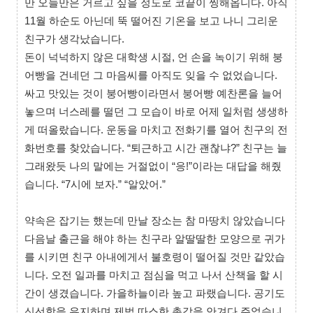
만 오늘만은 거르고 싶을 정도로 코끝이 찡해옵니다. 아직
11월 하순도 아닌데 뚝 떨어진 기온을 보고 나니 그리운
친구가 생각났습니다.
돈이 넉넉하지 않은 대학생 시절, 언 손을 녹이기 위해 붕
어빵을 건네던 그 마음씨를 아직도 잊을 수 없었습니다.
싸고 맛있는 것이 붕어빵이라면서 붕어빵 예찬론을 늘어
놓으며 너스레를 떨던 그 모습이 바로 어제 일처럼 생생하
게 떠올랐습니다. 운동을 마치고 전화기를 열어 친구의 전
화번호를 찾았습니다. “퇴근하고 시간 괜찮냐?” 친구는 늘
그래왔듯 나의 말에는 거절없이 “응!”이라는 대답을 해줬
습니다. “7시에 보자.” “알았어.”
약속은 잡기는 했는데 만날 장소는 참 마땅치 않았습니다
다음날 출근을 해야 하는 친구라 알딸딸한 모양으로 귀가
를 시키면 친구 아내에게서 불호령이 떨어질 것만 같았습
니다. 오전 일과를 마치고 점심을 먹고 나서 산책을 할 시
간이 생겼습니다. 가을하늘이라 높고 파랬습니다. 공기도
신선함을 유지하며 제법 따스한 촉감을 안겨다 주었습니