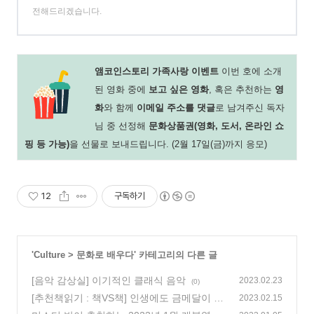
전해드리겠습니다.
앰코인스토리 가족사랑 이벤트
이번 호에 소개
된 영화 중에
보고 싶은 영화
, 혹은 추천하는
영
화
와 함께
이메일 주소를 댓글
로 남겨주신 독자
님 중 선정해
문화상품권(영화, 도서, 온라인 쇼
핑 등 가능)
을 선물로 보내드립니다. (2월 17일(금)까지 응모)
12
구독하기
'
Culture
>
문화로 배우다
' 카테고리의 다른 글
[음악 감상실] 이기적인 클래식 음악
2023.02.23
(0)
[추천책읽기 : 책VS책] 인생에도 금메달이 있
2023.02.15
다면 이제부터 당신이 챔피언입니다
(57)