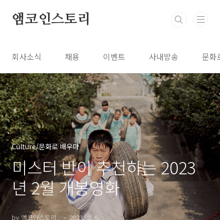
본문 바로가기
앰코인스토리
회사소식
채용
이벤트
사내방송
문화
Culture/문화로 배우다
미스터 반이 추천하는 2023
년 2월 개봉영화
by 앰코인스토리..
2023. 2. 6.