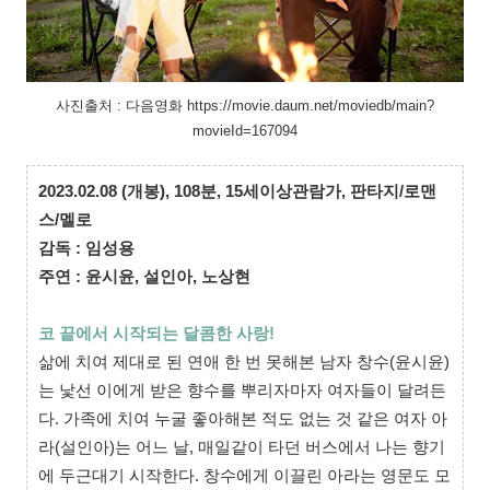
사진출처 : 다음영화 https://movie.daum.net/moviedb/main?
movieId=167094
2023.02.08 (개봉),
108분,
15세이상관람가,
판타지/로맨
스/멜로
감독 : 임성용
주연 : 윤시윤, 설인아, 노상현
코 끝에서 시작되는 달콤한 사랑!
삶에 치여 제대로 된 연애 한 번 못해본 남자 창수(윤시윤)
는 낯선 이에게 받은 향수를 뿌리자마자 여자들이 달려든
다. 가족에 치여 누굴 좋아해본 적도 없는 것 같은 여자 아
라(설인아)는 어느 날, 매일같이 타던 버스에서 나는 향기
에 두근대기 시작한다. 창수에게 이끌린 아라는 영문도 모