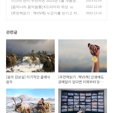
미스터 반이 추천하는 2023년 1월 개봉영화
2023.01.05
(119)
[음악나라 음악쌀롱] K드라마의 위상
2022.12.28
(0)
[추천책읽기 : 책VS책] 누군가를 반기고 자리
2022.12.14
를 내어주는 일, 절대적이고 무조건적인 환대
(35)
관련글
[음악 감상실] 이기적인 클래식
[추천책읽기 : 책VS책] 인생에도
음악
금메달이 있다면 이제부터 당신
이 챔피언입니다