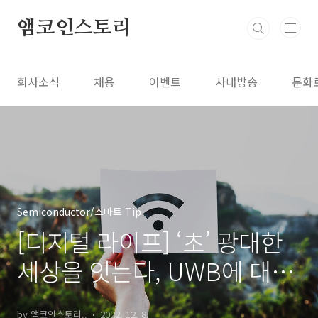
본문 바로가기
앰코인스토리
회사소식
채용
이벤트
사내방송
문화
Semiconductor/스마트 Tip
[디지털 라이프] ‘초’ 광대한
세상을 잇는다, UWB에 대하
여
by 앰코인스토리..
2022. 12. 8.