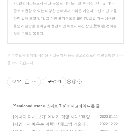
자, 칼럼니스트로서 광고·온오프 에디토리얼, 매거진, ATL 및 기타
글로 표현할 수 있는 다양한 분야에서 수많은 기업과 오랜 기간 소통
하며 일해 오고 있다. 그 어떤 포지션으로 불리건, 글밭 가득 생생한
들숨과 날숨을 불어넣어 행간 이면 아로새겨진 상상(想像)을 전하는
것이 문장의 목표다.
※ 외부필자에 의해 작성된 기고문의 내용은 앰코인스토리의 편집방향과 다
를 수도 있습니다.
14
구독하기
'
Semiconductor
>
스마트 Tip
' 카테고리의 다른 글
[에너지 다시 보기] 에너지 혁명 시대! ‘태양
2023.01.11
에너지’로 에너지 갑부 되기
[자연에서 배우는 과학] 생체모방 기술과 미
(0)
2022.12.22
래 에너지
(0)