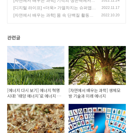
[자연에서 배우는 과학] 기적의 생존력에서
2022.11.24
배우다! 흰개미와 에너지 저감기술
[디지털 라이프] <더욱> 가열차지는 슈퍼앱
(1)
2022.11.17
트렌드, 우리는 <더욱> 편해지지!
[자연에서 배우는 과학] 몸 속 단백질 활동의
(0)
2022.10.20
비밀을 풀다! 해파리와 발광 단백질
(0)
관련글
[에너지 다시 보기] 에너지 혁명
[자연에서 배우는 과학] 생체모
시대! ‘태양 에너지’로 에너지 갑
방 기술과 미래 에너지
부 되기