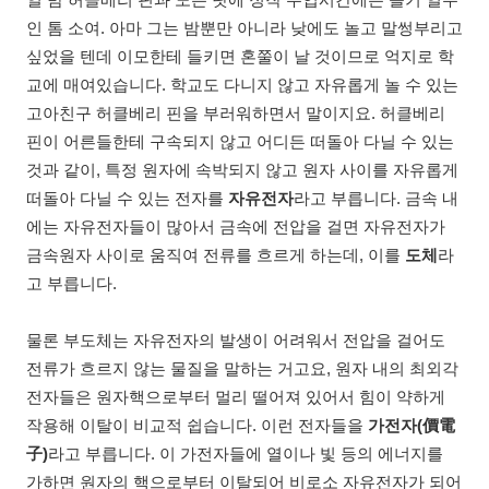
일 밤 허클베리 핀과 노는 탓에 정작 수업시간에는 졸기 일쑤
인 톰 소여. 아마 그는 밤뿐만 아니라 낮에도 놀고 말썽부리고
싶었을 텐데 이모한테 들키면 혼쭐이 날 것이므로 억지로 학
교에 매여있습니다. 학교도 다니지 않고 자유롭게 놀 수 있는
고아친구 허클베리 핀을 부러워하면서 말이지요. 허클베리
핀이 어른들한테 구속되지 않고 어디든 떠돌아 다닐 수 있는
것과 같이, 특정 원자에 속박되지 않고 원자 사이를 자유롭게
떠돌아 다닐 수 있는 전자를
자유전자
라고 부릅니다. 금속 내
에는 자유전자들이 많아서 금속에 전압을 걸면 자유전자가
금속원자 사이로 움직여 전류를 흐르게 하는데, 이를
도체
라
고 부릅니다.
물론 부도체는 자유전자의 발생이 어려워서 전압을 걸어도
전류가 흐르지 않는 물질을 말하는 거고요, 원자 내의 최외각
전자들은 원자핵으로부터 멀리 떨어져 있어서 힘이 약하게
작용해 이탈이 비교적 쉽습니다. 이런 전자들을
가전자(價電
子)
라고 부릅니다. 이 가전자들에 열이나 빛 등의 에너지를
가하면 원자의 핵으로부터 이탈되어 비로소 자유전자가 되어