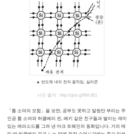
▲ 반도체 내의 전자 움직임, 실리콘
사진 출처 : http://goo.gl/lWciB1
「톰 소여의 모험」을 보면, 공부도 못하고 말썽만 부리는 주
인공 톰 소여와 허클베리 핀, 베키 같은 친구들과 벌이는 재미
있는 에피소드를 그려 낸 마크 트웨인의 동화입니다. 거의 매