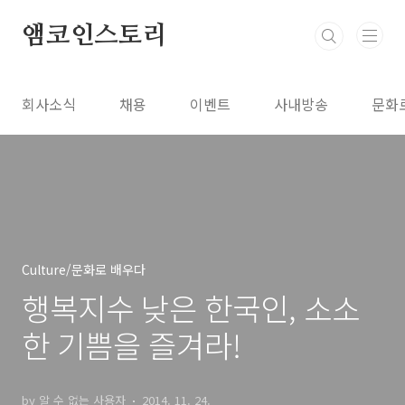
본문 바로가기
앰코인스토리
회사소식
채용
이벤트
사내방송
문화
Culture/문화로 배우다
행복지수 낮은 한국인, 소소
한 기쁨을 즐겨라!
by 알 수 없는 사용자
2014. 11. 24.