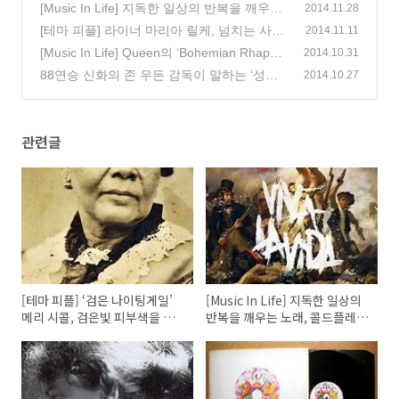
은빛 피부색을 한 백의의 천사
[Music In Life] 지독한 일상의 반복을 깨우는
(0)
2014.11.28
노래, 콜드플레이의 ‘Viva la Vida’
[테마 피플] 라이너 마리아 릴케, 넘치는 사랑
(0)
2014.11.11
과 슬픔 속에 살다 간 시인
[Music In Life] Queen의 ‘Bohemian Rhapso
(0)
2014.10.31
dy’
88연승 신화의 존 우든 감독이 말하는 ‘성공’
(0)
2014.10.27
(0)
관련글
[테마 피플] ‘검은 나이팅게일’
[Music In Life] 지독한 일상의
메리 시콜, 검은빛 피부색을 한
반복을 깨우는 노래, 콜드플레이
백의의 천사
의 ‘Viva la Vida’