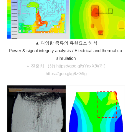
▲ 다양한 종류의 유한요소 해석
Power & signal integrity analysis / Electrical and thermal co-
simulation
사진출처 :
(상) https://goo.gl/sYaxX9/(하
)
https://goo.gl/g9zG9g