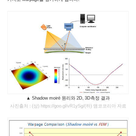
▲ Shadow moiré 원리와 2D, 3D측정 결과
사진출처 : (상) https://goo.gl/vR1ySg/(하
) 앰코코리아 자료