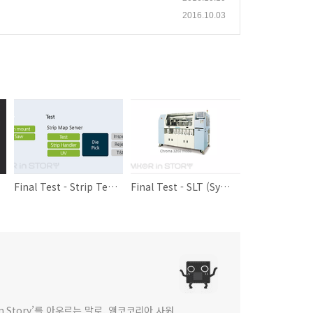
2016.10.03
Final Test - Strip Test (Film Frame)
Final Test - SLT (System Level Test)
 in Story’를 아우르는 말로, 앰코코리아 사원