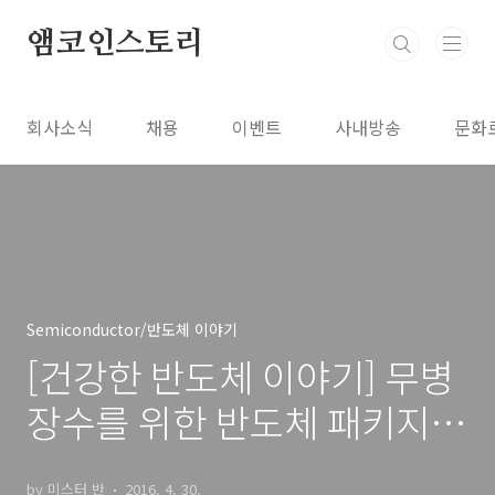
본문 바로가기
앰코인스토리
회사소식
채용
이벤트
사내방송
문화
Semiconductor/반도체 이야기
[건강한 반도체 이야기] 무병
장수를 위한 반도체 패키지
건강 검진항목, 2편
by 미스터 반
2016. 4. 30.