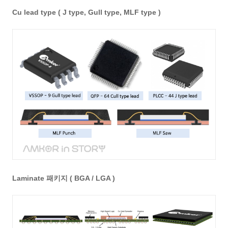
Cu lead type ( J type, Gull type, MLF type )
Laminate 패키지 ( BGA / LGA )