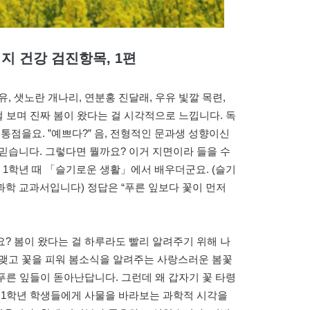
키지
건강 검진항목, 1편
, 샛노란 개나리, 연분홍 진달래, 우유 빛깔 목련,
걸 보며 진짜 봄이 왔다는 걸 시각적으로 느낍니다. 독
통점을요. ”예쁘다?” 음, 전형적인 문과생 성향이신
믿습니다. 그렇다면 뭘까요? 이거 지면이라 들을 수
교 1학년 때 「슬기로운 생활」에서 배우더군요. (슬기
학 교과서입니다) 정답은 “푸른 잎보다 꽃이 먼저
? 봄이 왔다는 걸 하루라도 빨리 알려주기 위해 나
 맺고 꽃을 피워 봄소식을 알려주는 사랑스러운 봄꽃
 푸른 잎들이 돋아난답니다. 그런데 왜 갑자기 꽃 타령
 1학년 학생들에게 사물을 바라보는 과학적 시각을