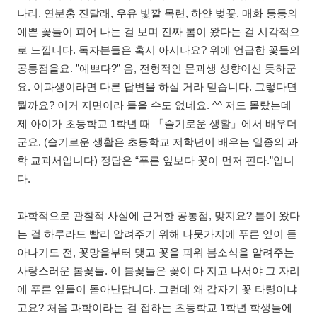
나리, 연분홍 진달래, 우유 빛깔 목련, 하얀 벚꽃, 매화 등등의
예쁜 꽃들이 피어 나는 걸 보며 진짜 봄이 왔다는 걸 시각적으
로 느낍니다. 독자분들은 혹시 아시나요? 위에 언급한 꽃들의
공통점을요. ”예쁘다?” 음, 전형적인 문과생 성향이신 듯하군
요. 이과생이라면 다른 답변을 하실 거라 믿습니다. 그렇다면
뭘까요? 이거 지면이라 들을 수도 없네요. ^^ 저도 몰랐는데
제 아이가 초등학교 1학년 때 「슬기로운 생활」에서 배우더
군요. (슬기로운 생활은 초등학교 저학년이 배우는 일종의 과
학 교과서입니다) 정답은 “푸른 잎보다 꽃이 먼저 핀다.”입니
다.
과학적으로 관찰적 사실에 근거한 공통점, 맞지요? 봄이 왔다
는 걸 하루라도 빨리 알려주기 위해 나뭇가지에 푸른 잎이 돋
아나기도 전, 꽃망울부터 맺고 꽃을 피워 봄소식을 알려주는
사랑스러운 봄꽃들. 이 봄꽃들은 꽃이 다 지고 나서야 그 자리
에 푸른 잎들이 돋아난답니다. 그런데 왜 갑자기 꽃 타령이냐
고요? 처음 과학이라는 걸 접하는 초등학교 1학년 학생들에