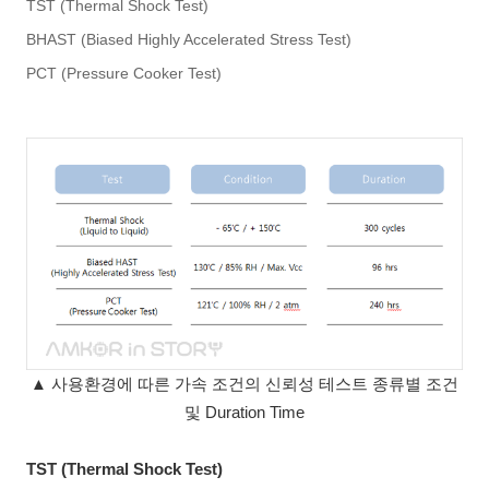
TST (Thermal Shock Test)
BHAST (Biased Highly Accelerated Stress Test)
PCT (Pressure Cooker Test)
▲
사용환경에 따른 가속 조건의 신뢰성 테스트 종류별 조건
및 Duration Time
TST (Thermal Shock Test)