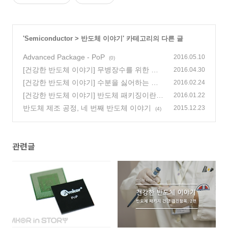
'
Semiconductor
>
반도체 이야기
' 카테고리의 다른 글
Advanced Package - PoP
2016.05.10
(0)
[건강한 반도체 이야기] 무병장수를 위한 반
2016.04.30
도체 패키지 건강 검진항목, 2편
[건강한 반도체 이야기] 수분을 싫어하는 반
(1)
2016.02.24
도체 패키지
[건강한 반도체 이야기] 반도체 패키징이란?
(2)
2016.01.22
(7)
반도체 제조 공정, 네 번째 반도체 이야기
2015.12.23
(4)
관련글