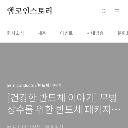
본문 바로가기
앰코인스토리
회사소식
채용
이벤트
사내방송
문화
Semiconductor/반도체 이야기
[건강한 반도체 이야기] 무병
장수를 위한 반도체 패키지
건강 검진항목, 1편
by 알 수 없는 사용자
2016. 3. 31.