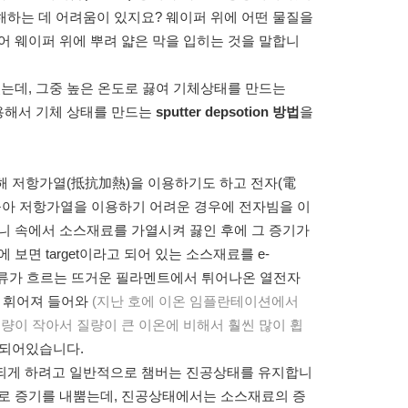
해하는 데 어려움이 있지요? 웨이퍼 위에 어떤 물질을
어 웨이퍼 위에 뿌려 얇은 막을 입히는 것을 말합니
있는데, 그중 높은 온도로 끓여 기체상태를 만드는
용해서 기체 상태를 만드는
sputter depsotion 방법
을
끓이기 위해 저항가열(抵抗加熱)을 이용하기도 하고 전자(電
 높아 저항가열을 이용하기 어려운 경우에 전자빔을 이
니 속에서 소스재료를 가열시켜 끓인 후에 그 증기가
보면 target이라고 되어 있는 소스재료를 e-
 전류가 흐르는 뜨거운 필라멘트에서 튀어나온 열전자
 휘어져 들어와
(지난 호에 이온 임플란테이션에서
량이 작아서 질량이 큰 이온에 비해서 훨씬 많이 휩
 되어있습니다.
 되게 하려고 일반적으로 챔버는 진공상태를 유지합니
으로 증기를 내뿜는데, 진공상태에서는 소스재료의 증