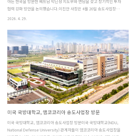
아는 한국을 방문한 베트남 박닌성 지도부와 면담을 갖고 장기적인 투자
협력 강화 방안을 논의했습니다.이진안 사장은 4월 20일 송도사업장에
서 응우옌 홍 타이 박닌성 당서기와 만남을 가지면서 “베트남 프로젝트
2026. 4. 29.
가 안정적으로 운영되고 있으며, 단계적으로 생산 규모를 확대해 앰코의
글로벌 공급망에 적극 기여하고 있다.”고 언급하며, 박닌성의 투자 환경
과 인력 수준, 지방정부의 적극적인 지원을 높이 평가했습니다.이에 홍
타이 당서기는 “박닌성은 전략적 입지와 빠르게 확충되는 교통·산업 인
프라, 기업 친화적 행정 환경을 갖춘 첨단산업 중심지”라며 특히 반도체
산업을 2025~2030년 동안 핵심 육성 산업으로 삼고 있다고 강조했습니
다. 그러면서 “앰코..
미국 국방대학교, 앰코코리아 송도사업장 방문
미국 국방대학교, 앰코코리아 송도사업장 방문미국 국방대학교(NDU,
National Defense University) 관계자들이 앰코코리아 송도사업장을