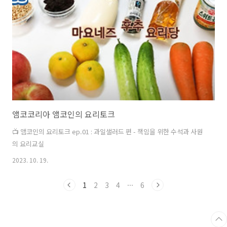
앰코코리아 앰코인의 요리토크
📺 앰코인의 요리토크 ep.01 : 과일샐러드 편 - 책임을 위한 수석과 사원
의 요리교실
2023. 10. 19.
1
2
3
4
···
6