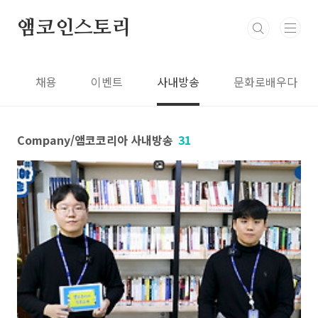
본문 바로가기
앰코인스토리
식
채용
이벤트
사내방송
문화로배우다
Company/앰코코리아 사내방송
31