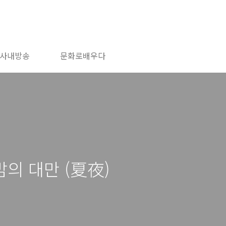
사내방송
문화로배우다
밤의 대만 (夏夜)