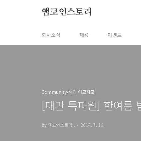
본문 바로가기
앰코인스토리
회사소식
채용
이벤트
Community/해외 이모저모
[대만 특파원] 한여름 
by 앰코인스토리..
2014. 7. 16.