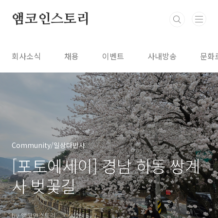
본문 바로가기
앰코인스토리
회사소식
채용
이벤트
사내방송
문화
Community/일상다반사
[포토에세이] 경남 하동 쌍계
사 벚꽃길
by 앰코인스토리..
2026. 5. 7.