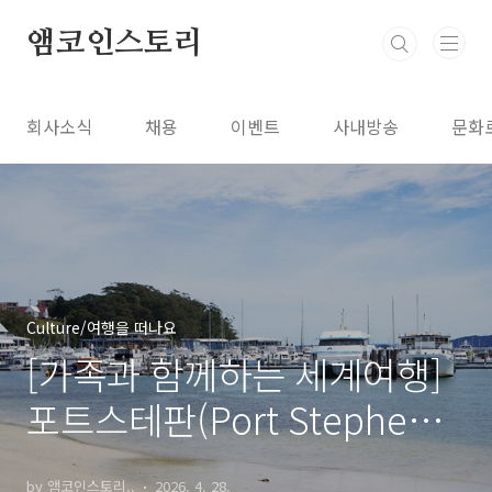
본문 바로가기
앰코인스토리
회사소식
채용
이벤트
사내방송
문화
Culture/여행을 떠나요
[가족과 함께하는 세계여행]
포트스테판(Port Stephens)
투어와 달링 하버!
by 앰코인스토리..
2026. 4. 28.