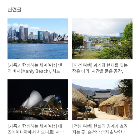
관련글
[가족과 함께하는 세계여행] 맨
[인천 여행] 과거와 현재를 잇는
리 비치(Manly Beach), 시드니
작은 다리, 시간을 품은 공간, 이
천문대, 오페라하우스
음1977 & 1883개항살롱 1편
[가족과 함께하는 세계여행] 태
[전남 여행] 현실의 경계가 흐려
즈메이니아에서 시드니로! 시드
지는 곳! 순천만 습지 & 낙안읍
니 오페라 하우스에서
성 민속마을 2편