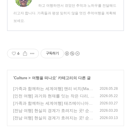
하고 여행하면서 겪었던 추억과 노하우를 전달해드
리고자 합니다. 가족들과 평생 잊히지 않을 멋진 추억여행을 계획해
보세요.
6
구독하기
'
Culture
>
여행을 떠나요
' 카테고리의 다른 글
[가족과 함께하는 세계여행] 맨리 비치(Manly
2026.05.28
Beach), 시드니 천문대, 오페라하우스
[인천 여행] 과거와 현재를 잇는 작은 다리, 시
(1)
2026.05.22
간을 품은 공간, 이음1977 & 1883개항살롱 1
[가족과 함께하는 세계여행] 태즈메이니아에
2026.03.27
편
서 시드니로! 시드니 오페라 하우스에서
(1)
[전남 여행] 현실의 경계가 흐려지는 곳! 순천
(0)
2026.03.20
만 습지 & 낙안읍성 민속마을 2편
[전남 여행] 현실의 경계가 흐려지는 곳! 순천
(0)
2026.03.13
만 습지 & 낙안읍성 민속마을 1편
(1)