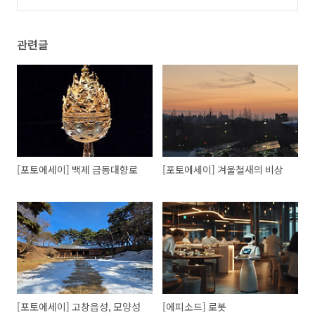
관련글
[포토에세이] 백제 금동대향로
[포토에세이] 겨울철새의 비상
[포토에세이] 고창읍성, 모양성
[에피소드] 로봇