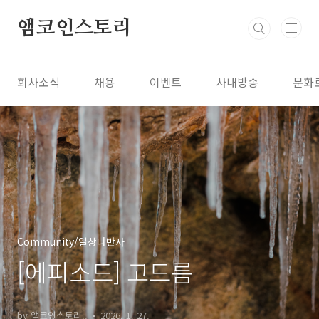
본문 바로가기
앰코인스토리
회사소식
채용
이벤트
사내방송
문화
Community/일상다반사
[에피소드] 고드름
by 앰코인스토리..
2026. 1. 27.