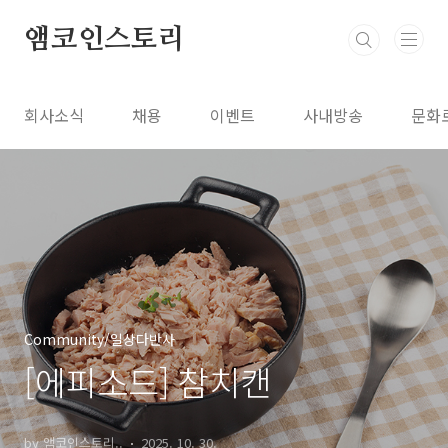
본문 바로가기
앰코인스토리
회사소식
채용
이벤트
사내방송
문화
Community/일상다반사
[에피소드] 참치캔
by 앰코인스토리..
2025. 10. 30.