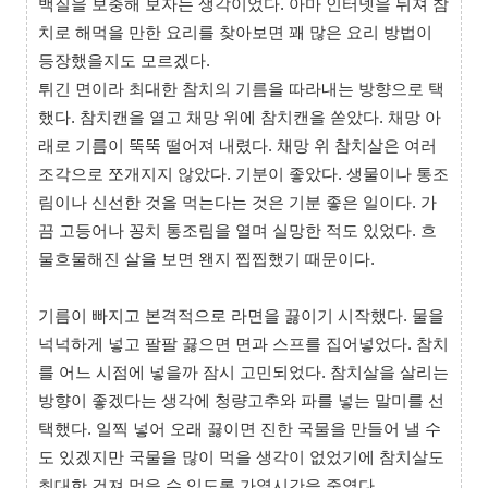
백질을 보충해 보자는 생각이었다. 아마 인터넷을 뒤져 참
치로 해먹을 만한 요리를 찾아보면 꽤 많은 요리 방법이
등장했을지도 모르겠다.
튀긴 면이라 최대한 참치의 기름을 따라내는 방향으로 택
했다. 참치캔을 열고 채망 위에 참치캔을 쏟았다. 채망 아
래로 기름이 뚝뚝 떨어져 내렸다. 채망 위 참치살은 여러
조각으로 쪼개지지 않았다. 기분이 좋았다. 생물이나 통조
림이나 신선한 것을 먹는다는 것은 기분 좋은 일이다. 가
끔 고등어나 꽁치 통조림을 열며 실망한 적도 있었다. 흐
물흐물해진 살을 보면 왠지 찝찝했기 때문이다.
기름이 빠지고 본격적으로 라면을 끓이기 시작했다. 물을
넉넉하게 넣고 팔팔 끓으면 면과 스프를 집어넣었다. 참치
를 어느 시점에 넣을까 잠시 고민되었다. 참치살을 살리는
방향이 좋겠다는 생각에 청량고추와 파를 넣는 말미를 선
택했다. 일찍 넣어 오래 끓이면 진한 국물을 만들어 낼 수
도 있겠지만 국물을 많이 먹을 생각이 없었기에 참치살도
최대한 건져 먹을 수 있도록 가열시간을 줄였다.