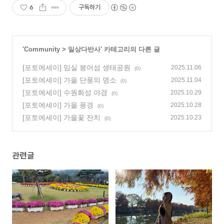
6
구독하기
'
Community
>
일상다반사
' 카테고리의 다른 글
[포토에세이] 임실 붕어섬 생태공원
2025.11.06
(0)
[포토에세이] 가을 단풍의 명소
2025.11.04
(0)
[포토에세이] 수원화성 야경
2025.10.29
(0)
[포토에세이] 가을 풍경
2025.10.28
(0)
[포토에세이] 가을꽃 잔치
2025.10.23
(0)
관련글