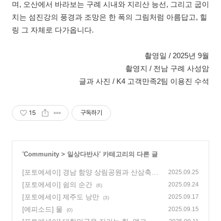
며, 오산에서 바라보는 구례 시내와 지리산 능선, 그리고 굽이
치는 섬진강의 풍경과 조망은 한 폭의 그림처럼 아름답고, 힐
링 그 자체로 다가옵니다.
촬영일 / 2025년 9월
촬영지 / 전남 구례 사성암
글과 사진 / K4 고객만족2팀 이용진 수석
15
구독하기
'
Community
>
일상다반사
' 카테고리의 다른 글
[포토에세이] 경남 함양 상림공원과 산삼축제
2025.09.25
[포토에세이] 쉼의 순간
(1)
2025.09.24
(6)
[포토에세이] 제주도 낭만
2025.09.17
(3)
[에피소드] 물
2025.09.15
(0)