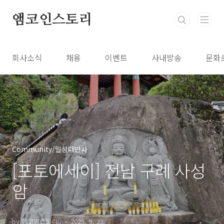
본문 바로가기
앰코인스토리
회사소식
채용
이벤트
사내방송
문화
Community/일상다반사
[포토에세이] 전남 구례 사성
암
by 앰코인스토리..
2025. 9. 23.