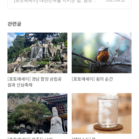
[포토에세이] 대한민국을 지키는 힘, 앰코를
2025.09.11
움직이는 힘
(2)
관련글
[포토에세이] 경남 함양 상림공
[포토에세이] 쉼의 순간
원과 산삼축제