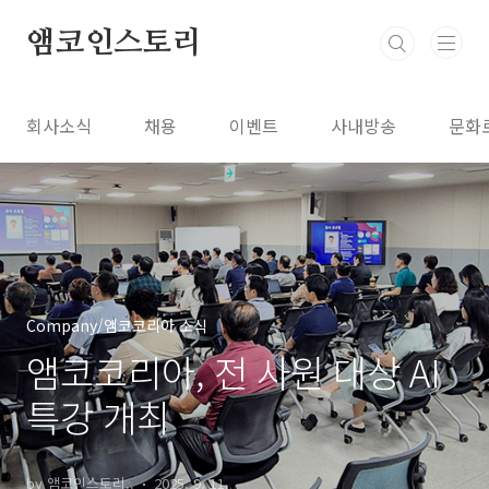
본문 바로가기
앰코인스토리
회사소식
채용
이벤트
사내방송
문화
Company/앰코코리아 소식
앰코코리아, 전 사원 대상 AI
특강 개최
by 앰코인스토리..
2025. 9. 11.