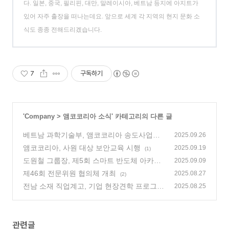
다. 일본, 중국, 필리핀, 대만, 말레이시아, 베트남 등지에 아지트가
있어 자주 출장을 떠나는데요. 앞으로 세계 각 지역의 현지 문화 소
식도 종종 전해드리겠습니다.
7
구독하기
'
Company
>
앰코코리아 소식
' 카테고리의 다른 글
베트남 과학기술부, 앰코코리아 송도사업장
2025.09.26
방문
앰코코리아, 사원 대상 보안교육 시행
(1)
2025.09.19
(1)
도원철 그룹장, 제5회 스마트 반도체 아카데
2025.09.09
미에서 강연 펼쳐
제46회 전문위원 협의체 개최
(1)
2025.08.27
(2)
전남 소재 직업계고, 기업 현장견학 프로그램
2025.08.25
으로 앰코코리아 송도사업장 방문
(2)
관련글