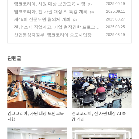
앰코코리아, 사원 대상 보안교육 시행
2025.09.19
(1)
앰코코리아, 전 사원 대상 AI 특강 개최
2025.09.11
(3)
제46회 전문위원 협의체 개최
2025.08.27
(2)
전남 소재 직업계고, 기업 현장견학 프로그램
2025.08.25
으로 앰코코리아 송도사업장 방문
산업통상자원부, 앰코코리아 송도사업장 방
(2)
2025.08.19
문
(4)
관련글
앰코코리아, 사원 대상 보안교육
앰코코리아, 전 사원 대상 AI 특
시행
강 개최