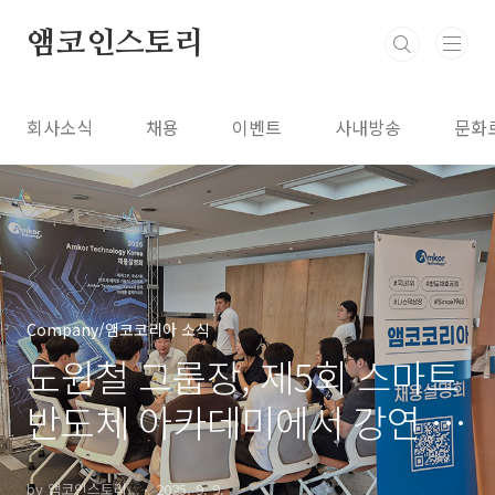
본문 바로가기
앰코인스토리
회사소식
채용
이벤트
사내방송
문화
Company/앰코코리아 소식
도원철 그룹장, 제5회 스마트
반도체 아카데미에서 강연 펼
쳐
by 앰코인스토리..
2025. 9. 9.