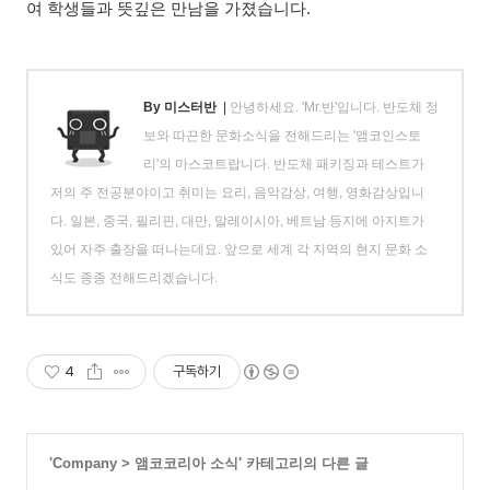
여 학생들과 뜻깊은 만남을 가졌습니다.
By 미스터반
|
안녕하세요. 'Mr.반'입니다. 반도체 정
보와 따끈한 문화소식을 전해드리는 '앰코인스토
리'의 마스코트랍니다. 반도체 패키징과 테스트가
저의 주 전공분야이고 취미는 요리, 음악감상, 여행, 영화감상입니
다. 일본, 중국, 필리핀, 대만, 말레이시아, 베트남 등지에 아지트가
있어 자주 출장을 떠나는데요. 앞으로 세계 각 지역의 현지 문화 소
식도 종종 전해드리겠습니다.
4
구독하기
'
Company
>
앰코코리아 소식
' 카테고리의 다른 글