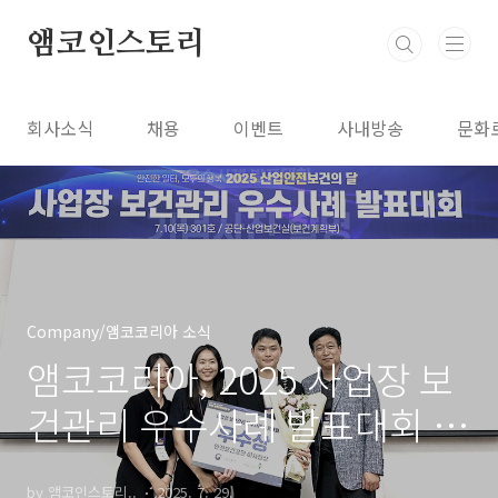
본문 바로가기
앰코인스토리
회사소식
채용
이벤트
사내방송
문화
Company/앰코코리아 소식
앰코코리아, 2025 사업장 보
건관리 우수사례 발표대회 우
수상 수상
by 앰코인스토리..
2025. 7. 29.