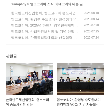
'
Company
>
앰코코리아 소식
' 카테고리의 다른 글
한국반도체산업협회, 앰코코리아 송도사업장
2025.08.18
방문
앰코코리아, 환경부 수도권대기환경청과 VO
(6)
2025.08.14
Cs 저감 자율협약 체결
앰코코리아, 2025년 하반기 경영전략세미나
(7)
2025.07.28
개최
앰코코리아, 산업안전보건의 달 기념 산업재
(1)
2025.07.25
해예방 유공 표창 수상
앰코코리아, 한국폴리텍대학과 산학협력 업
(2)
2025.07.24
무협약 체결
(6)
관련글
한국반도체산업협회, 앰코코리
앰코코리아, 환경부 수도권대기
아 송도사업장 방문
환경청과 VOCs 저감 자율협약
체결