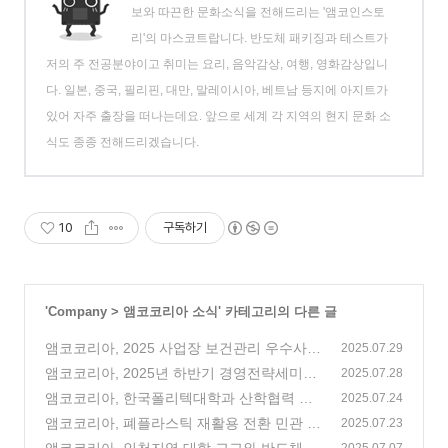
보와 따끈한 문화소식을 전해드리는 '앰코인스토
리'의 마스코트랍니다. 반도체 패키징과 테스트가
저의 주 전공분야이고 취미는 요리, 음악감상, 여행, 영화감상입니
다. 일본, 중국, 필리핀, 대만, 말레이시아, 베트남 등지에 아지트가
있어 자주 출장을 떠나는데요. 앞으로 세계 각 지역의 현지 문화 소
식도 종종 전해드리겠습니다.
10
구독하기
'
Company
>
앰코코리아 소식
' 카테고리의 다른 글
앰코코리아, 2025 사업장 보건관리 우수사례
2025.07.29
발표대회 우수상 수상
앰코코리아, 2025년 하반기 경영전략세미나
(2)
2025.07.28
개최
앰코코리아, 한국폴리텍대학과 산학협력 업
(1)
2025.07.24
무협약 체결
앰코코리아, 폐플라스틱 재활용 전환 민관 업
(6)
2025.07.23
무협약 체결
(5)