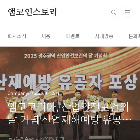
본문 바로가기
앰코인스토리
회사소식
채용
이벤트
사내방송
문화
Company/앰코코리아 소식
앰코코리아, 산업안전보건의
달 기념 산업재해예방 유공
표창 수상
by 앰코인스토리..
2025. 7. 25.