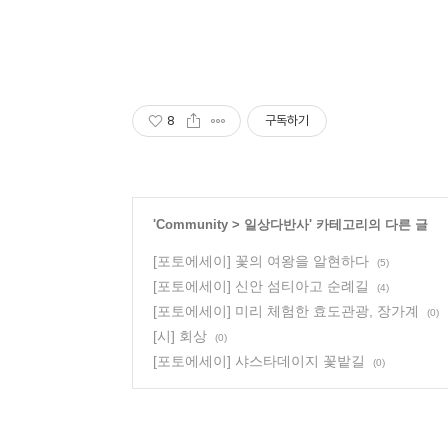
8
구독하기
'
Community
>
일상다반사
' 카테고리의 다른 글
[포토에세이] 꽃의 여왕을 알현하다
(5)
[포토에세이] 신안 섬티아고 순례길
(4)
[포토에세이] 미리 체험한 효도관광, 장가계
(0)
[시] 회상
(0)
[포토에세이] 샤스타데이지 꽃밭길
(0)