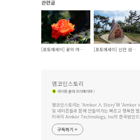
관련글
[포토에세이] 꽃의 여왕을 알현하다
[포토에세이] 신안 섬티아고 순례길
앰코인스토리
라이프
분야 크리에이터
앰코인스토리는 ‘Amkor 人 Story’와 ‘Amkor
및 네티즌들과 함께 만들어가는 빠르고 행복한 
미국의 Amkor Technology, Inc의 한국
구독하기