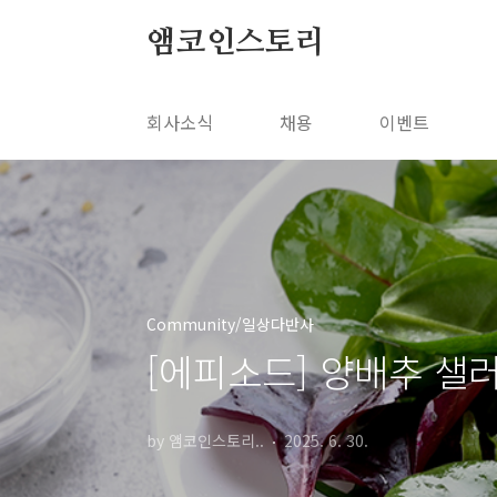
본문 바로가기
앰코인스토리
회사소식
채용
이벤트
Community/일상다반사
[에피소드] 양배추 샐
by 앰코인스토리..
2025. 6. 30.