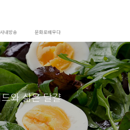
사내방송
문화로배우다
러드와 삶은 달걀