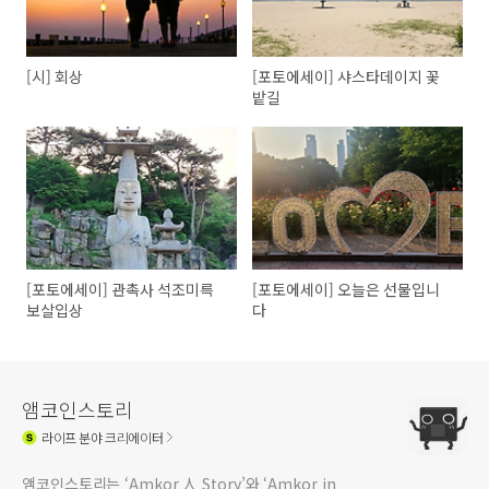
[시] 회상
[포토에세이] 샤스타데이지 꽃
밭길
[포토에세이] 관촉사 석조미륵
[포토에세이] 오늘은 선물입니
보살입상
다
앰코인스토리
라이프
분야 크리에이터
앰코인스토리는 ‘Amkor 人 Story’와 ‘Amkor in