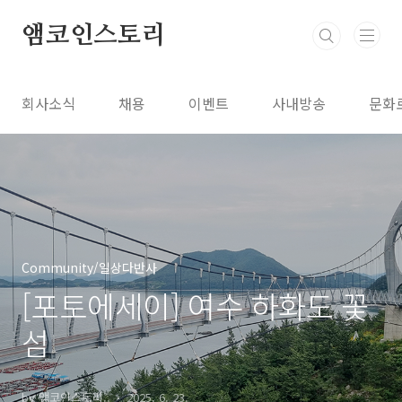
본문 바로가기
앰코인스토리
회사소식
채용
이벤트
사내방송
문화
Community/일상다반사
[포토에세이] 여수 하화도 꽃
섬
by 앰코인스토리..
2025. 6. 23.