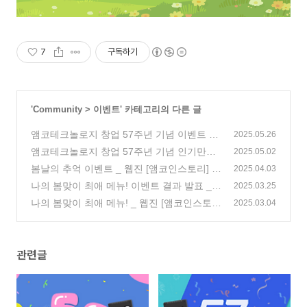
7
구독하기
'
Community
>
이벤트
' 카테고리의 다른 글
앰코테크놀로지 창업 57주년 기념 이벤트 결
2025.05.26
과 발표 _ 웹진 [앰코인스토리]
앰코테크놀로지 창업 57주년 기념 인기만점
(2)
2025.05.02
퀴즈 이벤트 _ 웹진 [앰코인스토리]
봄날의 추억 이벤트 _ 웹진 [앰코인스토리]
(1090)
2025.04.03
(7
05)
나의 봄맞이 최애 메뉴! 이벤트 결과 발표 _
2025.03.25
웹진 [앰코인스토리]
나의 봄맞이 최애 메뉴! _ 웹진 [앰코인스토
(0)
2025.03.04
리]
(223)
관련글