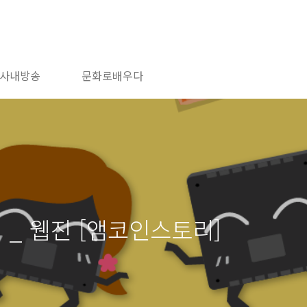
사내방송
문화로배우다
 _ 웹진 [앰코인스토리]