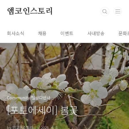
본문 바로가기
앰코인스토리
회사소식
채용
이벤트
사내방송
문화
Community/일상다반사
[포토에세이] 봄꽃
by 앰코인스토리..
2025. 4. 8.