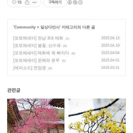
15
구독하기
'
Community
>
일상다반사
' 카테고리의 다른 글
[포토에세이] 전남 3대 매화
2025.04.15
(1)
[포토에세이] 봄꽃, 산수유
2025.04.10
(0)
[포토에세이] 매화에 푹 빠지다
2025.04.04
(0)
[포토에세이] 운해와 운무
2025.04.01
(0)
[에피소드] 연양갱
2025.03.31
(4)
관련글