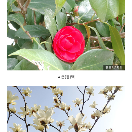
▲춘(동)백