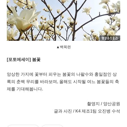
▲백목련
[포토에세이] 봄꽃
앙상한 가지에 꽃부터 피우는 봄꽃의 나팔수와 홍일점인 상
록의 춘백 무리를 바라보며, 올해도 시작될 여느 봄꽃들의 축
제를 기대해봅니다.
촬영지 / 양산공원
글과 사진 / K4 제조1팀 오진병 수석