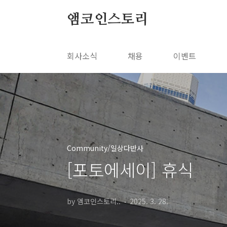
본문 바로가기
앰코인스토리
회사소식
채용
이벤트
Community/일상다반사
[포토에세이] 휴식
by 앰코인스토리..
2025. 3. 28.