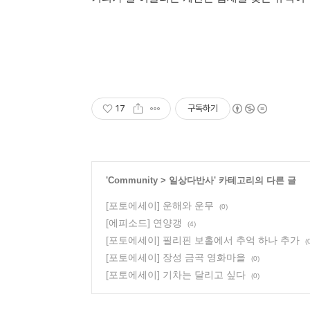
17
구독하기
'
Community
>
일상다반사
' 카테고리의 다른 글
[포토에세이] 운해와 운무
(0)
[에피소드] 연양갱
(4)
[포토에세이] 필리핀 보홀에서 추억 하나 추가
(
[포토에세이] 장성 금곡 영화마을
(0)
[포토에세이] 기차는 달리고 싶다
(0)