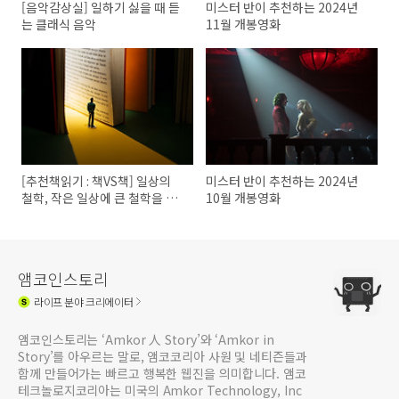
[음악감상실] 일하기 싫을 때 듣
미스터 반이 추천하는 2024년
는 클래식 음악
11월 개봉영화
[추천책읽기 : 책VS책] 일상의
미스터 반이 추천하는 2024년
철학, 작은 일상에 큰 철학을 녹
10월 개봉영화
여내는 법
앰코인스토리
라이프
분야 크리에이터
앰코인스토리는 ‘Amkor 人 Story’와 ‘Amkor in
Story’를 아우르는 말로, 앰코코리아 사원 및 네티즌들과
함께 만들어가는 빠르고 행복한 웹진을 의미합니다. 앰코
테크놀로지코리아는 미국의 Amkor Technology, Inc