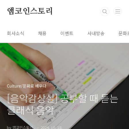
본문 바로가기
앰코인스토리
회사소식
채용
이벤트
사내방송
문화
Culture/문화로 배우다
[음악감상실] 공부할 때 듣는
클래식 음악
by 앰코인스토리..
2024. 10. 18.