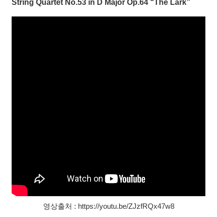
String Quartet No.53 in D Major Op.64 “The Lark”
영상출처 : https://youtu.be/ZJzfRQx47w8