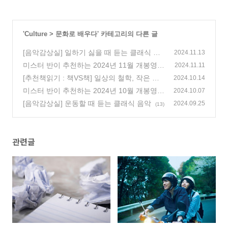
'
Culture
>
문화로 배우다
' 카테고리의 다른 글
[음악감상실] 일하기 싫을 때 듣는 클래식 음
2024.11.13
악
미스터 반이 추천하는 2024년 11월 개봉영화
(0)
2024.11.11
[추천책읽기 : 책VS책] 일상의 철학, 작은 일
(132)
2024.10.14
상에 큰 철학을 녹여내는 법
미스터 반이 추천하는 2024년 10월 개봉영화
(59)
2024.10.07
[음악감상실] 운동할 때 듣는 클래식 음악
(235)
2024.09.25
(13)
관련글