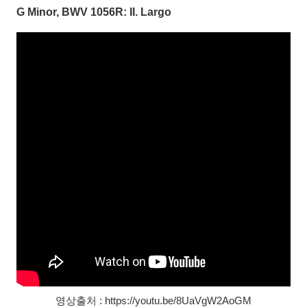
G Minor, BWV 1056R: II. Largo
영상출처 : https://youtu.be/8UaVgW2AoGM