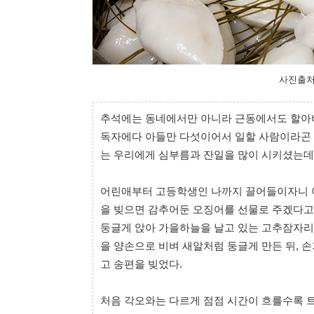
사진출처
추석에는 동네에서만 아니라 근동에서도 할아버
독자에다 아들만 다섯이어서 일할 사람이라곤 
는 우리에게 심부름과 잔일을 많이 시키셨는데,
어린애부터 고등학생인 나까지 끌어들이자니 아
을 빚으면 감추어둔 오징어를 선물로 주겠다고
둥글게 앉아 가을하늘을 날고 있는 고추잠자리
을 양손으로 비벼 새알처럼 둥글게 만든 뒤, 손
고 송편을 빚었다.
처음 각오와는 다르게 점점 시간이 흐를수록 