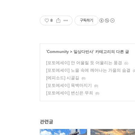
8
구독하기
'
Community
>
일상다반사
' 카테고리의 다른 글
[포토에세이] 안 어울릴 듯 어울리는 풍경
(1)
[포토에세이] 노을 속에 깨어나는 가을의 숨결
(
[에피소드] 시골길
(0)
[포토에세이] 육백마지기
(0)
[포토에세이] 변신은 무죄
(0)
관련글