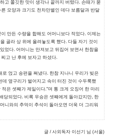
하고 쫄깃한 맛이 생각나 끝까지 버텼다. 손때가 묻
누른 모양과 크기도 천차만별인 데다 보름달과 반달
섯이 만든 수량을 합해도 어머니보다 적었다. 이제는
씩을 골라 상 위에 올려놓도록 했다. 다들 자기 것이
있었다. 어머니는 만져보고 뒤집어 보면서 한참을
찌고 난 후에 보자고 하셨다.
대로 얹고 송편을 쪄냈다. 한참 지나니 우리가 빚은
헌데 옆구리가 벌어지고 속이 터진 것이 수두룩했
장 적은 셋째가 제일이다.”며 통 크게 오징어 한 마리
 배당되었다. 비록 우승은 셋째에게 돌아갔지만, 한
머니와의 추억이 추석이 돌아오면 더욱 더 그리워
글 / 사외독자 이선기 님 (서울)