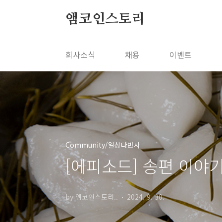
본문 바로가기
앰코인스토리
회사소식
채용
이벤트
Community/일상다반사
[에피소드] 송편 이야
by 앰코인스토리..
2024. 9. 30.