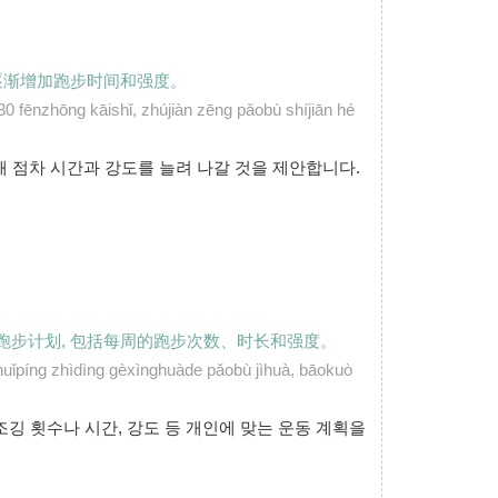
, 逐渐增加跑步时间和强度。
0 fēnzhōng kāishǐ, zhújiàn zēng pǎobù shíjiān hé
해 점차 시간과 강도를 늘려 나갈 것을 제안합니다.
步计划, 包括每周的跑步次数、时长和强度。
uǐpíng zhìdìng gèxìnghuàde pǎobù jìhuà, bāokuò
ù。
조깅 횟수나 시간, 강도 등 개인에 맞는 운동 계획을