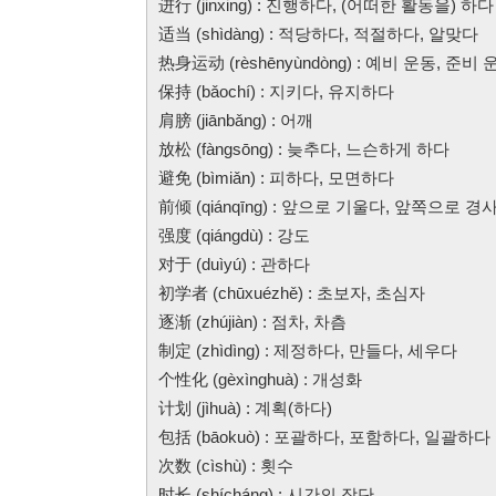
进行 (jinxing) : 진행하다, (어떠한 활동을) 하다
适当 (shìdàng) : 적당하다, 적절하다, 알맞다
热身运动 (rèshēnyùndòng) : 예비 운동, 준비 
保持 (bǎochí) : 지키다, 유지하다
肩膀 (jiānbǎng) : 어깨
放松 (fàngsōng) : 늦추다, 느슨하게 하다
避免 (bìmiǎn) : 피하다, 모면하다
前倾 (qiánqīng) : 앞으로 기울다, 앞쪽으로 
强度 (qiángdù) : 강도
对于 (duìyú) : 관하다
初学者 (chūxuézhě) : 초보자, 초심자
逐渐 (zhújiàn) : 점차, 차츰
制定 (zhìdìng) : 제정하다, 만들다, 세우다
个性化 (gèxìnghuà) : 개성화
计划 (jìhuà) : 계획(하다)
包括 (bāokuò) : 포괄하다, 포함하다, 일괄하다
次数 (cìshù) : 횟수
时长 (shícháng) : 시간의 장단