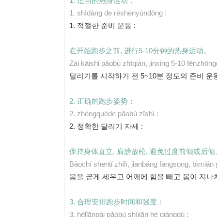
1. 适当的热身运动：
1.
shìdàng de rèshēnyùndòng :
1.
적절한 준비 운동 :
在开始跑步之前, 进行5-10分钟的热身运动。
Zài kāishǐ pǎobù zhīqián, jinxing 5-10 fēnzh
달리기를 시작하기 전 5~10분 정도의 준비 운
2. 正确的跑步姿势：
2.
zhèngquède pǎobù zīshì :
2.
정확한 달리기 자세 :
保持身体直立, 肩膀放松, 避免过度前倾或后倾
Bǎochí shēntǐ zhílì, jiānbǎng fàngsōng, bìmiǎ
몸을 곧게 세우고 어깨에 힘을 빼고 몸이 지나
3. 合理安排跑步时间和强度：
3.
hélǐānpái pǎobù shíjiān hé qiángdù :