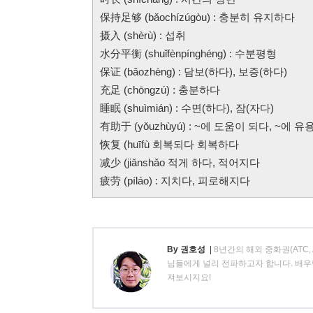
保持足够 (bǎochízúgòu) : 충분히 유지하다
摄入 (shèrù) : 섭취
水分平衡 (shuǐfènpínghéng) : 수분평형
保证 (bǎozhèng) : 담보(하다), 보증(하다)
充足 (chōngzú) : 충분하다
睡眠 (shuìmián) : 수면(하다), 잠(자다)
有助于 (yǒuzhùyú) : ~에 도움이 되다, ~에 
恢复 (huīfù 회복되다 회복하다
减少 (jiǎnshǎo 적게 하다, 적어지다
疲劳 (píláo) : 지치다, 피로해지다
By 권호성
|
8년간의 해외 중화권(ATC
님들에게 널리 전파하고자 합니다. 배우
져보시지요!