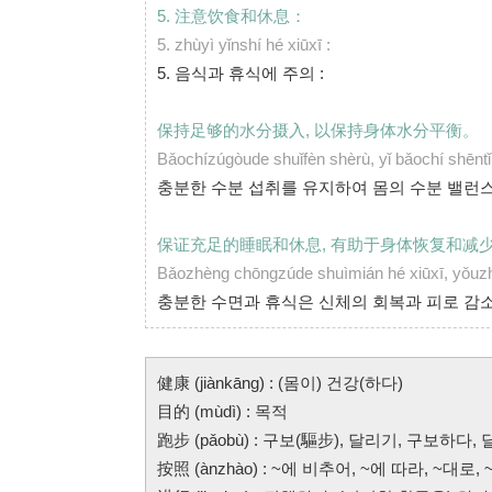
5. 注意饮食和休息：
5.
zhùyì yǐnshí hé xiūxī :
5. 음식과 휴식에 주의 :
保持足够的水分摄入, 以保持身体水分平衡。
Bǎochízúgòude shuǐfèn shèrù, yǐ bǎochí shēn
충분한 수분 섭취를 유지하여 몸의 수분 밸런
保证充足的睡眠和休息, 有助于身体恢复和减
Bǎozhèng chōngzúde shuìmián hé xiūxī, yǒuzhù
충분한 수면과 휴식은 신체의 회복과 피로 감
健康 (jiànkāng) : (몸이) 건강(하다)
目的 (mùdì) : 목적
跑步 (pǎobù) : 구보(驅步), 달리기, 구보하다,
按照 (ànzhào) : ~에 비추어, ~에 따라, ~대로