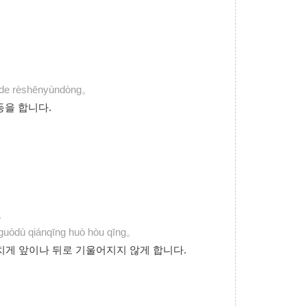
ōngde rèshēnyùndòng。
동을 합니다.
。
n guòdù qiánqīng huò hòu qīng。
치게 앞이나 뒤로 기울어지지 않게 합니다.