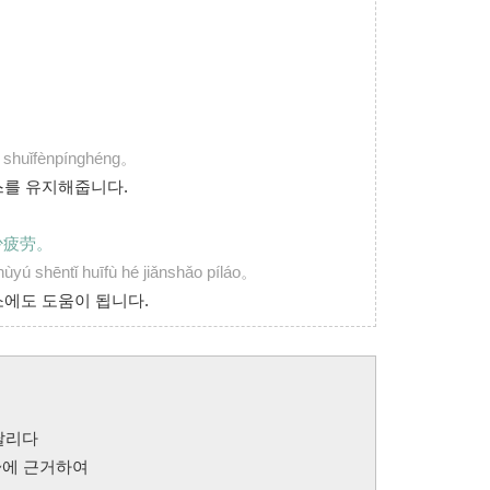
tǐ shuǐfènpínghéng。
스를 유지해줍니다.
少疲劳。
yú shēntǐ huīfù hé jiǎnshǎo píláo。
소에도 도움이 됩니다.
 달리다
, ~에 근거하여