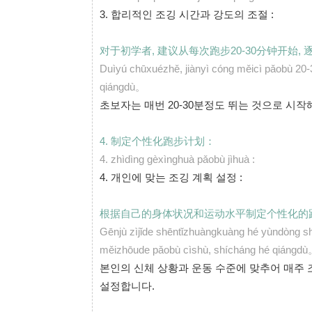
3.
합리적인 조깅 시간과 강도의 조절 :
对于初学者, 建议从每次跑步20-30分钟开始
Duìyú chūxuézhě, jiànyì cóng měicì pǎobù 20-3
qiángdù。
초보자는 매번 20-30분정도 뛰는 것으로 시작
4. 制定个性化跑步计划：
4.
zhìdìng gèxìnghuà pǎobù jìhuà :
4.
개인에 맞는 조깅 계획 설정 :
根据自己的身体状况和运动水平制定个性化的跑
Gēnjù zìjǐde shēntǐzhuàngkuàng hé yùndòng sh
měizhōude pǎobù cìshù, shícháng hé qiángd
본인의 신체 상황과 운동 수준에 맞추어 매주 
설정합니다.