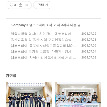
3
구독하기
'
Company
>
앰코코리아 소식
' 카테고리의 다른 글
일학습병행 명지대 & 인천대, 앰코코리아 방
2024.07.25
문
울산교육청 및 울산 지역 고교현장실습생, 앰
(0)
2024.07.23
코코리아 방문
앰코코리아, 목포여자상업고등학교와 MOU
(0)
2024.07.09
체결
앰코코리아 도원철 그룹장, 한국전기전자재
(1)
2024.07.04
료학회 하계학술대회에서 강연 펼쳐
앰코코리아, 차세대 리더 3기 리더십 개발 과
(0)
2024.07.02
정 진행
(0)
관련글