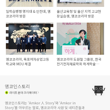
일학습병행 명지대 & 인천대, 앰
울산교육청 및 울산 지역 고교현
코코리아 방문
장실습생, 앰코코리아 방문
앰코코리아, 목포여자상업고등
앰코코리아 도원철 그룹장, 한국
학교와 MOU 체결
전기전자재료학회 하계학술대
회에서 강연 펼쳐
앰코인스토리
라이프
분야 크리에이터
앰코인스토리는 ‘Amkor 人 Story’와 ‘Amkor in
Story’를 아우르는 말로, 앰코코리아 사원 및 네티즌들과