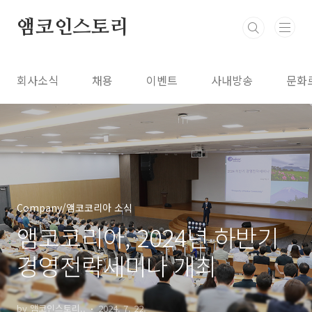
본문 바로가기
앰코인스토리
회사소식
채용
이벤트
사내방송
문화
Company/앰코코리아 소식
앰코코리아, 2024년 하반기
경영전략세미나 개최
by 앰코인스토리..
2024. 7. 22.