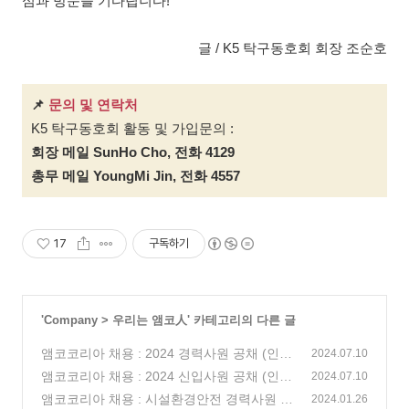
심과 방문을 기다립니다!
글 / K5 탁구동호회 회장 조순호
📌
문의 및 연락처
K5 탁구동호회 활동 및 가입문의 :
회장 메일 SunHo Cho, 전화 4129
총무 메일 YoungMi Jin, 전화 4557
17
구독하기
'
Company
>
우리는 앰코人
' 카테고리의 다른 글
앰코코리아 채용 : 2024 경력사원 공채 (인
2024.07.10
천, 광주광역시)
앰코코리아 채용 : 2024 신입사원 공채 (인
(0)
2024.07.10
천, 광주광역시)
앰코코리아 채용 : 시설환경안전 경력사원 모
(0)
2024.01.26