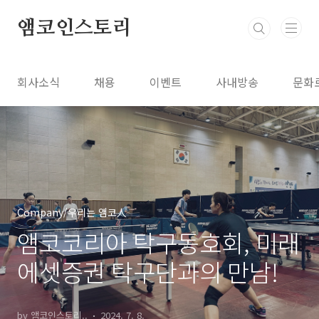
본문 바로가기
앰코인스토리
회사소식
채용
이벤트
사내방송
문화
Company/우리는 앰코人
앰코코리아 탁구동호회, 미래
에셋증권 탁구단과의 만남!
by 앰코인스토리..
2024. 7. 8.