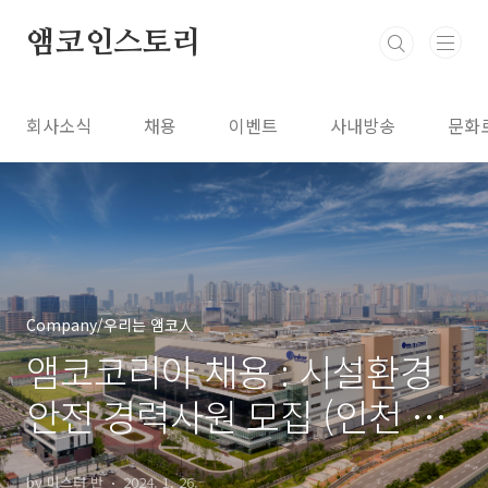
본문 바로가기
앰코인스토리
회사소식
채용
이벤트
사내방송
문화
Company/우리는 앰코人
앰코코리아 채용 : 시설환경
안전 경력사원 모집 (인천 부
평/송도, 광주광역시)
by 미스터 반
2024. 1. 26.