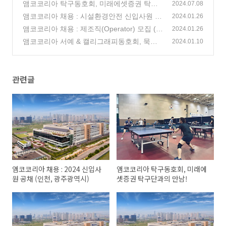
천, 광주광역시)
앰코코리아 탁구동호회, 미래에셋증권 탁구
(0)
2024.07.08
단과의 만남!
앰코코리아 채용 : 시설환경안전 신입사원 모
(1)
2024.01.26
집 (인천 송도, 광주광역시)
앰코코리아 채용 : 제조직(Operator) 모집 (인
(0)
2024.01.26
천 송도)
앰코코리아 서예 & 캘리그래피동호회, 묵향
(0)
2024.01.10
유희!
(22)
관련글
앰코코리아 채용 : 2024 신입사
앰코코리아 탁구동호회, 미래에
원 공채 (인천, 광주광역시)
셋증권 탁구단과의 만남!