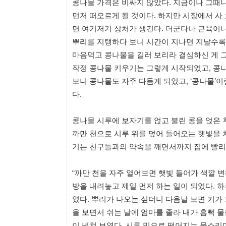
콩나물 가격은 비싸지 않았다. 지금이나 그때
먼저 떠오르게 될 것이다. 하지만 시장에서 사
면 여기저기 상처가 생긴다. 더군다나 근육이나
뿌리를 지탱하다 보니 시간이 지나면 지날수록 
마음먹고 콩나물을 길러 보리라 결심하신 게 그
작정 콩나물 키우기는 그렇게 시작되었고, 콩나
보니 콩나물도 자주 다듬게 되었고, ‘콩나물’
다.
콩나물 시루에 보자기를 얹고 불린 콩을 얹은 
까만 천으로 시루 위를 덮어 들어오는 햇빛을 
기는 친구들과의 약속을 깨면서까지 집에 빨리
“까만 천을 자주 열어보면 햇빛 들어가 색깔 변
방을 내려놓고 제일 먼저 하는 일이 되었다. 
였다. 뿌리가 나오는 싶더니 다음날 보면 키가
을 보면서 쉬는 날에 엄마를 졸라 내가 흠뻑 
이 넘쳐 보였다. 시루 밑으로 떨어지는 물소리