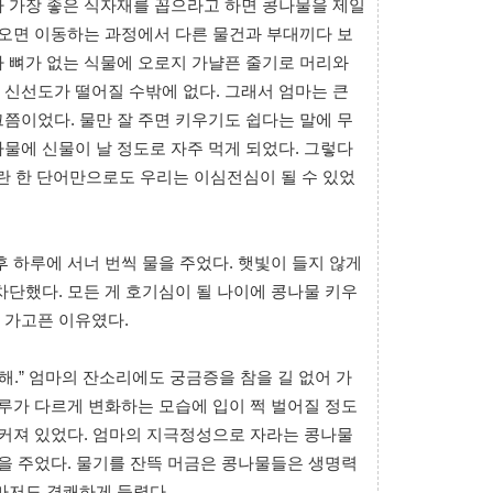
나 가장 좋은 식자재를 꼽으라고 하면 콩나물을 제일
 오면 이동하는 과정에서 다른 물건과 부대끼다 보
 뼈가 없는 식물에 오로지 가냘픈 줄기로 머리와
신선도가 떨어질 수밖에 없다. 그래서 엄마는 큰
쯤이었다. 물만 잘 주면 키우기도 쉽다는 말에 무
물에 신물이 날 정도로 자주 먹게 되었다. 그렇다
이란 한 단어만으로도 우리는 이심전심이 될 수 있었
후 하루에 서너 번씩 물을 주었다. 햇빛이 들지 않게
차단했다. 모든 게 호기심이 될 나이에 콩나물 키우
 가고픈 이유였다.
해.” 엄마의 잔소리에도 궁금증을 참을 길 없어 가
하루가 다르게 변화하는 모습에 입이 쩍 벌어질 정도
 커져 있었다. 엄마의 지극정성으로 자라는 콩나물
물을 주었다. 물기를 잔뜩 머금은 콩나물들은 생명력
마저도 경쾌하게 들렸다.