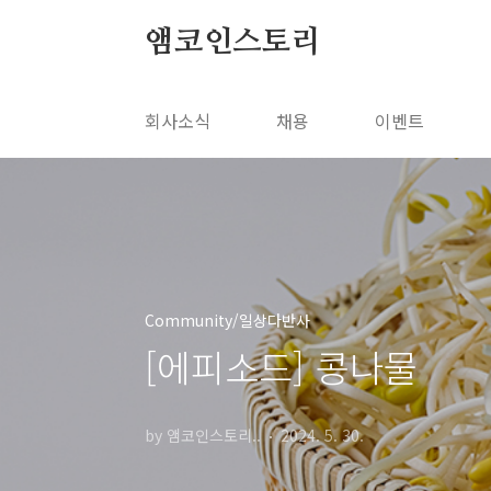
본문 바로가기
앰코인스토리
회사소식
채용
이벤트
Community/일상다반사
[에피소드] 콩나물
by 앰코인스토리..
2024. 5. 30.