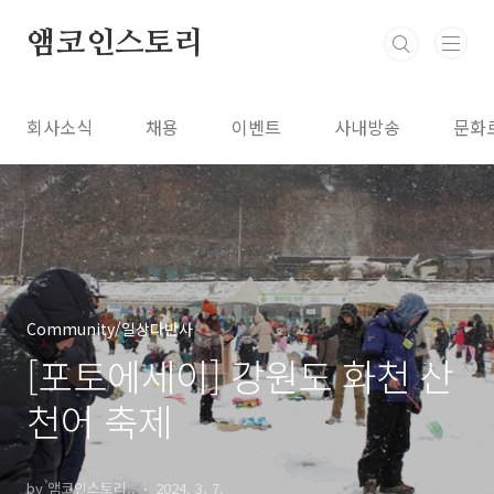
본문 바로가기
앰코인스토리
회사소식
채용
이벤트
사내방송
문화
Community/일상다반사
[포토에세이] 강원도 화천 산
천어 축제
by 앰코인스토리..
2024. 3. 7.