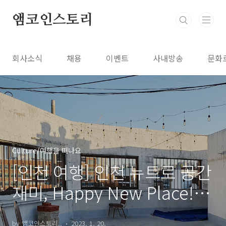
본문 바로가기
앰코인스토리
회사소식
채용
이벤트
사내방송
문화
Culture/여행을 떠나요
[인천 여행] 인천 뉴트로 공간
재미, Happy New Place! 2
편, 개항백화
by 앰코인스토리..
2023. 1. 20.