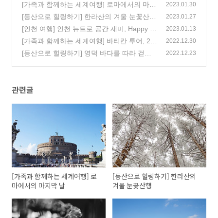
[가족과 함께하는 세계여행] 로마에서의 마지
2023.01.30
막 날
[등산으로 힐링하기] 한라산의 겨울 눈꽃산행
(1)
2023.01.27
[인천 여행] 인천 뉴트로 공간 재미, Happy N
(0)
2023.01.13
ew Place! 1편, 라이트하우스
[가족과 함께하는 세계여행] 바티칸 투어, 2편
(0)
2022.12.30
[등산으로 힐링하기] 영덕 바다를 따라 걷는
(0)
2022.12.23
블루로드 (feat. 해파랑길)
(1)
관련글
[가족과 함께하는 세계여행] 로
[등산으로 힐링하기] 한라산의
마에서의 마지막 날
겨울 눈꽃산행