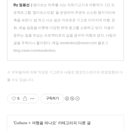
By 엄용선
|
잼이보는 하루를 사는 자유기고가 & 여행작가. 1인 프
로젝트그룹 ‘잼이보소닷컴’ 을 운영하며 주변의 소소한 잼이거리에
촉을 세운다. 밥 먹고 사는 일은 자유로운 기고로 이어지며 여행, 문
화, 예술 칼럼을 비롯해 다양한 취재 원고를 소화하고 있다. 마음이
동하는 일을 벗삼는 프로젝터로의 삶을 꿈꾸며 여행과 생각, 사람과
글을 무척이나 좋아한다. 메일 wastestory@naver.com 블로그
blog.naver.com/wastestory
※ 외부필자에 의해 작성된 기고문의 내용은 앰코인스토리의 편집방향과 다
를 수도 있습니다.
5
구독하기
'
Culture
>
여행을 떠나요
' 카테고리의 다른 글