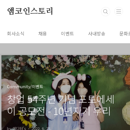
본문 바로가기
앰코인스토리
회사소식
채용
이벤트
사내방송
문화
Community/이벤트
창업 54주년 기념 포토에세
이 공모전 - 10년지기 우리
by 에디터's
2022. 6. 23.