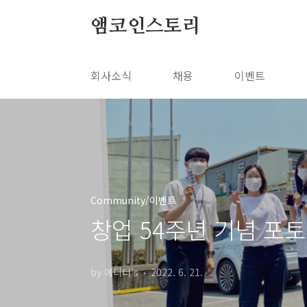
본문 바로가기
앰코인스토리
회사소식
채용
이벤트
Community/이벤트
창업 54주년 기념 포토
by 에디터's
2022. 6. 21.