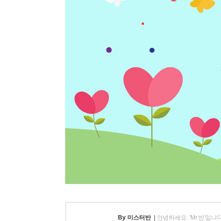
By 미스터반
|
안녕하세요. 'Mr.반'입