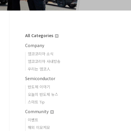
All Categories
Company
앰코코리아 소식
앰코코리아 사내방송
우리는 앰코人
Semiconductor
반도체 이야기
오늘의 반도체 뉴스
스마트 Tip
Community
이벤트
해외 이모저모