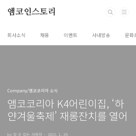
본문 바로가기
앰코인스토리
회사소식
채용
이벤트
사내방송
문화
Company/앰코코리아 소식
앰코코리아 K4어린이집, ‘하
얀겨울축제’ 재롱잔치를 열어
by 알 수 없는 사용자
2015. 1. 29.