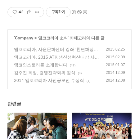
43
구독하기
'
Company
>
앰코코리아 소식
' 카테고리의 다른 글
앰코코리아, 사원문화센터 강좌 ‘천연화장품
2015.02.25
만들기’ 진행
앰코코리아, 2015 ATK 생산성혁신대상 사례
(0)
2015.02.09
발표대회 개최
앰코인스토리를 소개합니다
(0)
2015.01.07
(49)
김주진 회장, 경영전략회의 참석
2014.12.09
(0)
2014 앰코코리아 사진공모전 수상작
2014.12.08
(1)
관련글