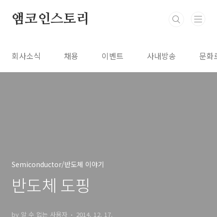
본문 바로가기
앰코인스토리
회사소식
채용
이벤트
사내방송
문화
Semiconductor/반도체 이야기
반도체 도핑
by 알 수 없는 사용자
2014. 12. 17.