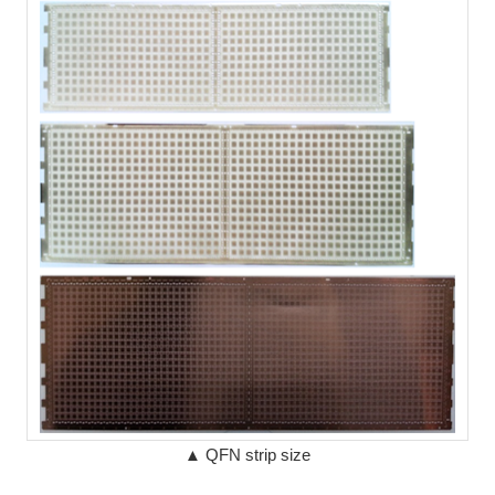
▲ QFN strip size