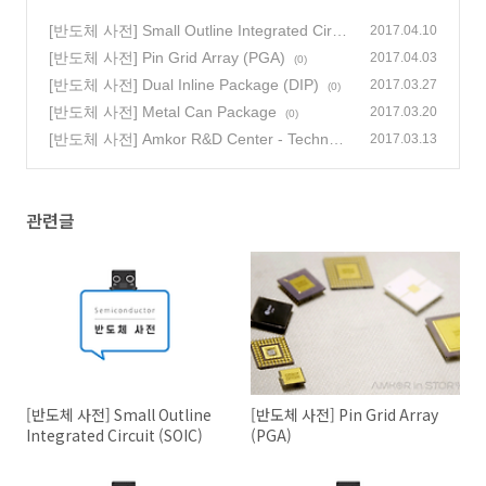
[반도체 사전] Small Outline Integrated Circu
2017.04.10
it (SOIC)
[반도체 사전] Pin Grid Array (PGA)
(0)
2017.04.03
(0)
[반도체 사전] Dual Inline Package (DIP)
2017.03.27
(0)
[반도체 사전] Metal Can Package
2017.03.20
(0)
[반도체 사전] Amkor R&D Center - Technolo
2017.03.13
gy Roadmap
(0)
관련글
[반도체 사전] Small Outline
[반도체 사전] Pin Grid Array
Integrated Circuit (SOIC)
(PGA)