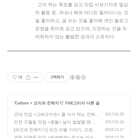
고자 하는 목표를 갖고 맛집 사보기자로 열심
히 활동 중. 국내나 해외 어디든 돌아다니는 것
을 좋아하고, 글 쓰는 것을 좋아해 개인 블로그
운영을 취미로 갖고 있으며, 도전하는 것을 두
려워하지 않는 활발한 성격의 소유자다.
12
구독하기
'
Culture
>
요리와 친해지기
' 카테고리의 다른 글
건대 맛집 <고베규카츠> 줄 서서 먹는 진짜
2017.01.25
규카츠 맛집!
인천 구월동 맛집 <콩불> 날이 쌀쌀할 땐 매
(2)
2017.01.10
콤한 콩불 앞으로!
[와인과 친해지기] 와인 라벨 이야기, 프랑스
(2)
2016.12.27
부르고뉴 편
광주 치평동 맛집 <베르빠제> 유기농 파스타
(4)
2016.12.20