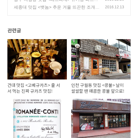
와 함께 맛있는 연말모임장소로 제격인 맛집
세종대 맛집 <뱃놈> 추운 겨울 뜨끈한 조개찜
2016.12.13
과 술 한잔이 생각날 때 찾는 맛집
(2)
(2)
관련글
건대 맛집 <고베규카츠> 줄 서
인천 구월동 맛집 <콩불> 날이
서 먹는 진짜 규카츠 맛집!
쌀쌀할 땐 매콤한 콩불 앞으로!