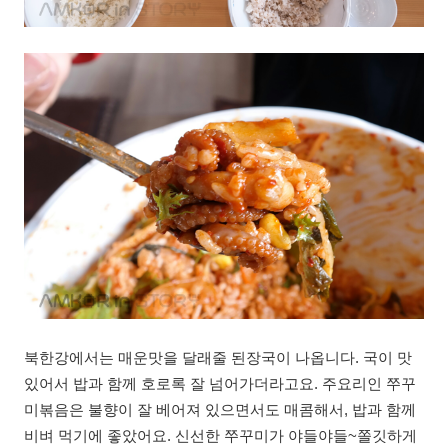
북한강에서는 매운맛을 달래줄 된장국이 나옵니다. 국이 맛
있어서 밥과 함께 호로록 잘 넘어가더라고요. 주요리인 쭈꾸
미볶음은 불향이 잘 베어져 있으면서도 매콤해서, 밥과 함께
비벼 먹기에 좋았어요. 신선한 쭈꾸미가 야들야들~쫄깃하게