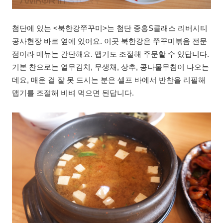
첨단에 있는 <북한강쭈꾸미>는 첨단 중흥S클래스 리버시티
공사현장 바로 옆에 있어요. 이곳 북한강은 쭈꾸미볶음 전문
점이라 메뉴는 간단해요. 맵기도 조절해 주문할 수 있답니다.
기본 찬으로는 열무김치, 무생채, 상추, 콩나물무침이 나오는
데요, 매운 걸 잘 못 드시는 분은 셀프 바에서 반찬을 리필해
맵기를 조절해 비벼 먹으면 된답니다.