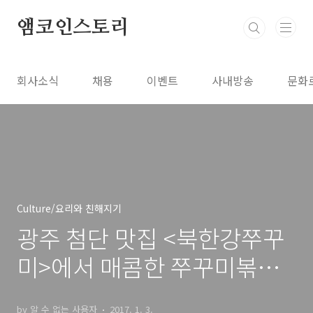
본문 바로가기
앰코인스토리
회사소식
채용
이벤트
사내방송
문화
Culture/요리와 친해지기
광주 첨단 맛집 <북한강쭈꾸
미>에서 매콤한 쭈꾸미볶음
먹고 스트레스 날려요!
by 알 수 없는 사용자
2017. 1. 3.