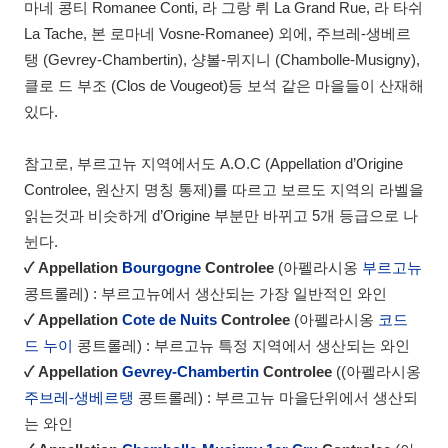
마네 콩티 Romanee Conti, 라 그랑 뤼 La Grand Rue, 라 타쉬
La Tache, 본 로마네 Vosne-Romanee) 외에, 주브레-생베르
탱 (Gevrey-Chambertin), 샹볼-뮈지니 (Chambolle-Musigny),
클로 드 부조 (Clos de Vougeot)등 보석 같은 마을들이 산재해
있다.
참고로, 부르고뉴 지역에서도 A.O.C (Appellation d’Origine
Controlee, 원산지 명칭 통제)를 따르고 보르도 지역의 라벨을
읽는것과 비슷하게 d’Origine 부분만 바뀌고 5개 등급으로 나
뉜다.
✓
Appellation
Bourgogne
Controlee
(아펠라시옹
부르고뉴
콩트롤레) : 부르고뉴에서 생산되는 가장 일반적인 와인
✓
Appellation
Cote de Nuits
Controlee
(아펠라시옹
코드
드 누이
콩트롤레) : 부르고뉴 특정 지역에서 생산되는 와인
✓
Appellation
Gevrey-Chambertin
Controlee
((아펠라시옹
주브레-생베르탱
콩트롤레) : 부르고뉴 마을단위에서 생산되
는 와인