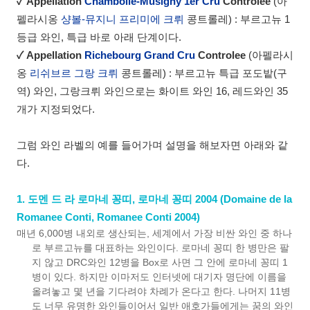
✓
Appellation
Chambolle-Musigny 1er Cru
Controlee
(아
펠라시옹
샹볼-뮤지니 프리미에 크뤼
콩트롤레) : 부르고뉴 1
등급 와인, 특급 바로 아래 단계이다.
✓
Appellation
Richebourg Grand Cru
Controlee
(아펠라시
옹
리쉬브르 그랑 크뤼
콩트롤레) : 부르고뉴 특급 포도밭(구
역) 와인, 그랑크뤼 와인으로는 화이트 와인 16, 레드와인 35
개가 지정되었다.
그럼 와인 라벨의 예를 들어가며 설명을 해보자면 아래와 같
다.
1. 도멘 드 라 로마네 꽁띠, 로마네 꽁띠 2004 (Domaine de la
Romanee Conti, Romanee Conti 2004)
매년 6,000병 내외로 생산되는, 세계에서 가장 비싼 와인 중 하나
로 부르고뉴를 대표하는 와인이다. 로마네 꽁띠 한 병만은 팔
지 않고 DRC와인 12병을 Box로 사면 그 안에 로마네 꽁띠 1
병이 있다. 하지만 이마저도 인터넷에 대기자 명단에 이름을
올려놓고 몇 년을 기다려야 차례가 온다고 한다. 나머지 11병
도 너무 유명한 와인들이어서 일반 애호가들에게는 꿈의 와인