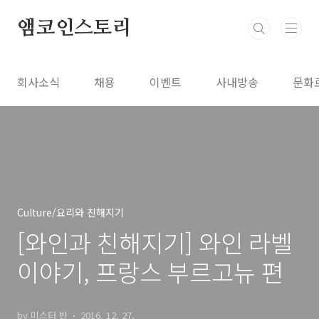
본문 바로가기
앰코인스토리
회사소식
채용
이벤트
사내방송
문화
Culture/요리와 친해지기
[와인과 친해지기] 와인 라벨
이야기, 프랑스 부르고뉴 편
by 미스터 반
2016. 12. 27.