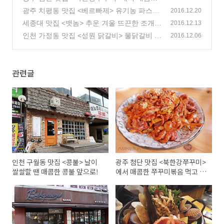
쭈꾸미볶음 먹고 스트레스 날려요!
광주 치평동 맛집 <베르빠제> 유기농 파스타
(2)
2016.12.20
와 함께 맛있는 연말모임장소로 제격인 맛집
세종대 맛집 <뱃놈> 추운 겨울 뜨끈한 조개찜
2016.12.13
과 술 한잔이 생각날 때 찾는 맛집
(2)
인천 가정동 맛집 <성원 닭갈비> 물닭갈비 원
(2)
2016.12.06
조 맛집 여기 있어요~
(0)
관련글
인천 구월동 맛집 <콩불> 날이
광주 첨단 맛집 <북한강쭈꾸미>
쌀쌀할 땐 매콤한 콩불 앞으로!
에서 매콤한 쭈꾸미볶음 먹고 스
트레스 날려요!