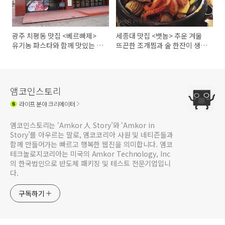
광주 치평동 맛집 <베르빠제>
세종대 맛집 <뱃놈> 추운 겨울
유기농 파스타와 함께 맛있는 연
뜨끈한 조개찜과 술 한잔이 생각
말모임장소로 제격인 맛집
날 때 찾는 맛집
앰코인스토리
라이프
분야 크리에이터
앰코인스토리는 ‘Amkor 人 Story’와 ‘Amkor in
Story’를 아우르는 말로, 앰코코리아 사원 및 네티즌들과
함께 만들어가는 빠르고 행복한 웹진을 의미합니다. 앰코
테크놀로지코리아는 미국의 Amkor Technology, Inc
의 한국법인으로 반도체 패키징 및 테스트 전문기업입니
다.
구독하기