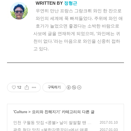
WRITTEN BY
정형근
우연히 만난 프랑스 그랑크뤼 와인 한 잔으로
와인의 세계에 푹 빠져들었다. 주위에 와인 애
호가가 늘었으면 좋겠다는 소박한 바람으로
사보에 글을 연재하게 되었으며, ‘와인에는 귀
천이 없다.’라는 마음으로 와인을 신중히 접하
고 있다.
12
구독하기
'
Culture
>
요리와 친해지기
' 카테고리의 다른 글
인천 구월동 맛집 <콩불> 날이 쌀쌀할 땐 매
2017.01.10
콤한 콩불 앞으로!
광주 첨단 맛집 <북한강쭈꾸미>에서 매콤한
(2)
2017.01.03