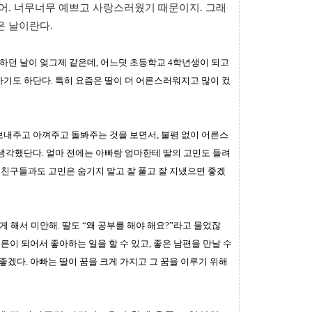
어.
너무너무 예쁘고 사랑스러웠기 때문이지.
그래
은 날이란다.
하던 날이 엊그제 같은데,
어느덧 초등학교 4학년생이 되고
하기도 하단다.
특히 요즘은 딸이 더 어른스러워지고 많이 컸
보내주고 아껴주고 돌봐주는 것을 보면서,
불평 없이 어른스
 생각했단다.
얼마 전에는 아빠랑 엄마한테 딸의 고민도 들려
 친구들과도 고민은 숨기지 말고 잘 풀고 잘 지냈으면 좋겠
게 해서 미안해.
딸도 “왜 공부를 해야 해요?”라고 물었잖
어른이 되어서 좋아하는 일을 할 수 있고,
좋은 남편을 만날 수
 좋겠다.
아빠는 딸이 꿈을 크게 가지고 그 꿈을 이루기 위해