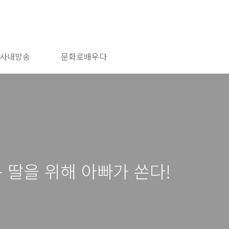
사내방송
문화로배우다
 딸을 위해 아빠가 쏜다!