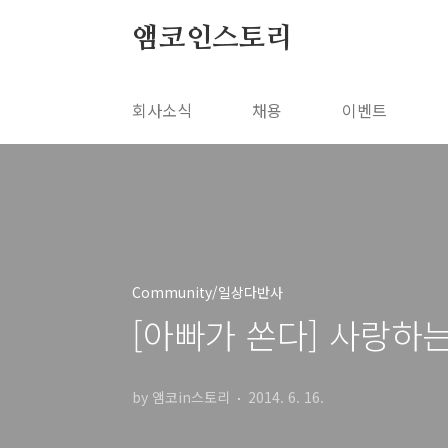
본문 바로가기
앰코인스토리
회사소식
채용
이벤트
Community/일상다반사
[아빠가 쏜다] 사랑하는
by 앰코in스토리
2014. 6. 16.