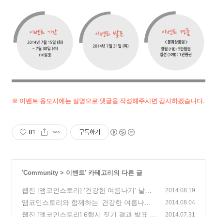
※ 이
벤트 응모시에는 실명으로 댓글을
작성해주시면 감사하겠습니다.
81
구독하기
'
Community
>
이벤트
' 카테고리의 다른 글
웹진 [앰코인스토리] ‘건강한 여름나기’ 낱말
2014.08.19
퀴즈 결과 발표
앰코인스토리와 함께하는 ‘건강한 여름나기’
(5)
2014.08.04
낱말 퀴즈!
웹진 [앰코인스토리] 6행시 짓기 결과 발표
(168)
2014.07.31