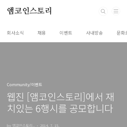
본문 바로가기
앰코인스토리
회사소식
채용
이벤트
사내방송
문화
Community/이벤트
웹진 [앰코인스토리]에서 재
치있는 6행시를 공모합니다
by 앰코인스토리..
2014. 7. 15.