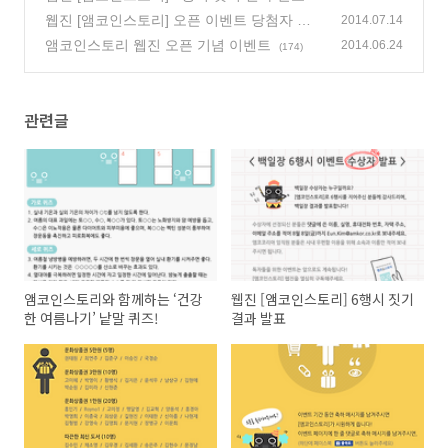
(4)
웹진 [앰코인스토리] 오픈 이벤트 당첨자 발
2014.07.14
표
앰코인스토리 웹진 오픈 기념 이벤트
(2)
2014.06.24
(174)
관련글
앰코인스토리와 함께하는 ‘건강
웹진 [앰코인스토리] 6행시 짓기
한 여름나기’ 낱말 퀴즈!
결과 발표