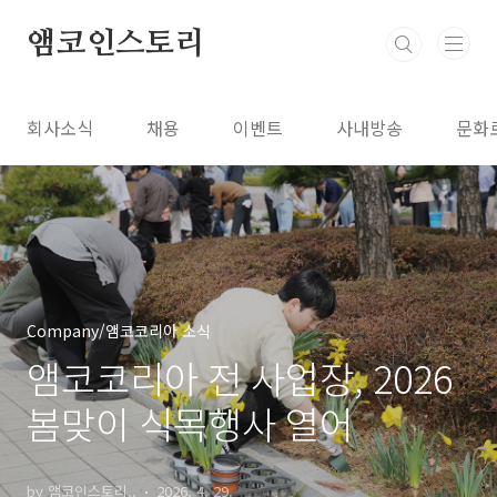
본문 바로가기
앰코인스토리
회사소식
채용
이벤트
사내방송
문화
Company/앰코코리아 소식
앰코코리아 전 사업장, 2026
봄맞이 식목행사 열어
by 앰코인스토리..
2026. 4. 29.