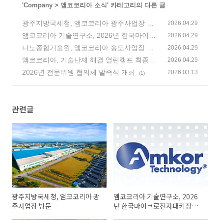
'
Company
>
앰코코리아 소식
' 카테고리의 다른 글
광주지방국세청, 앰코코리아 광주사업장 방
2026.04.29
문
앰코코리아 기술연구소, 2026년 한국마이크
(0)
2026.04.29
로전자패키징학회 정기학술대회에서 강연
나노종합기술원, 앰코코리아 송도사업장 방
2026.04.29
(0)
문
앰코코리아, 기술난제 해결 열린캠프 최종심
(0)
2026.04.29
사 결과 발표
2026년 전문위원 협의체 발족식 개최
(0)
2026.03.13
(1)
관련글
광주지방국세청, 앰코코리아 광
앰코코리아 기술연구소, 2026
주사업장 방문
년 한국마이크로전자패키징학
회 정기학술대회에서 강연