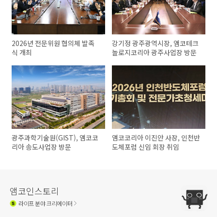
2026년 전문위원 협의체 발족
강기정 광주광역시장, 앰코테크
식 개최
놀로지코리아 광주사업장 방문
광주과학기술원(GIST), 앰코코
앰코코리아 이진안 사장, 인천반
리아 송도사업장 방문
도체포럼 신임 회장 취임
앰코인스토리
라이프
분야 크리에이터