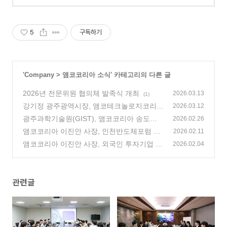
5
구독하기
'
Company
>
앰코코리아 소식
' 카테고리의 다른 글
2026년 전문위원 협의체 발족식 개최
2026.03.13
(1)
강기정 광주광역시장, 앰코테크놀로지코리아
2026.03.12
광주사업장 방문
광주과학기술원(GIST), 앰코코리아 송도사
(1)
2026.02.26
업장 방문
앰코코리아 이진안 사장, 인천반도체포럼 신
(0)
2026.02.11
임 회장 취임
앰코코리아 이진안 사장, 외국인 투자기업 간
(0)
2026.02.04
담회 참석
(0)
관련글