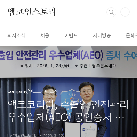
본문 바로가기
앰코인스토리
회사소식
채용
이벤트
사내방송
문화
Company/앰코코리아 소식
앰코코리아, 수출입 안전관리
우수업체(AEO) 공인증서 인
증
by 앰코인스토리..
2026. 3. 12.