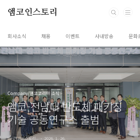
본문 바로가기
앰코인스토리
회사소식
채용
이벤트
사내방송
문화
Company/앰코코리아 소식
앰코-전남대 반도체 패키징
기술 공동연구소 출범
by 앰코인스토리..
2026. 1. 26.