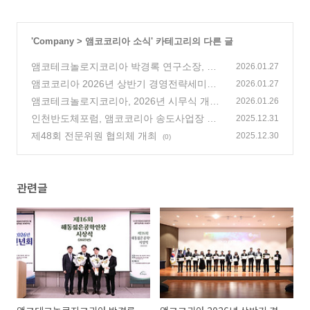
'
Company
>
앰코코리아 소식
' 카테고리의 다른 글
앰코테크놀로지코리아 박경록 연구소장, 해
2026.01.27
동젊은공학인상 수상
앰코코리아 2026년 상반기 경영전략세미나
(1)
2026.01.27
개최
앰코테크놀로지코리아, 2026년 시무식 개최
(0)
2026.01.26
인천반도체포럼, 앰코코리아 송도사업장 방
(0)
2025.12.31
문
제48회 전문위원 협의체 개최
(1)
2025.12.30
(0)
관련글