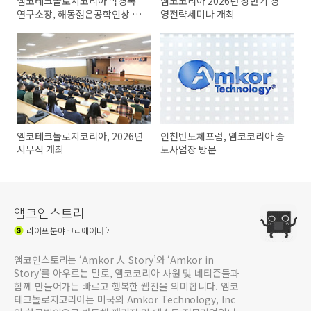
앰코테크놀로지코리아 박경록
앰코코리아 2026년 상반기 경
연구소장, 해동젊은공학인상 수
영전략세미나 개최
상
앰코테크놀로지코리아, 2026년
인천반도체포럼, 앰코코리아 송
시무식 개최
도사업장 방문
앰코인스토리
라이프
분야 크리에이터
앰코인스토리는 ‘Amkor 人 Story’와 ‘Amkor in
Story’를 아우르는 말로, 앰코코리아 사원 및 네티즌들과
함께 만들어가는 빠르고 행복한 웹진을 의미합니다. 앰코
테크놀로지코리아는 미국의 Amkor Technology, Inc